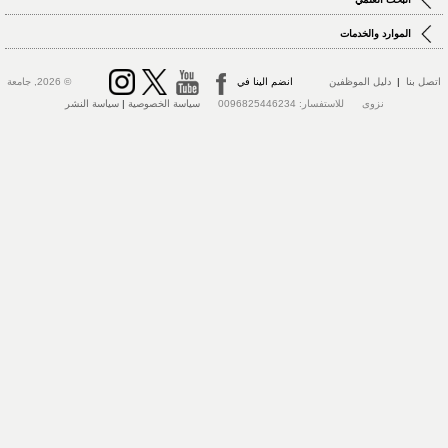
الموارد والخدمات
تصل بنا
|
دليل الموظفين
انضم الينا في
© 2026, جامعة
نزوى للاستفسار: 0096825446234
سياسة الخصوصية
|
سياسة النشر