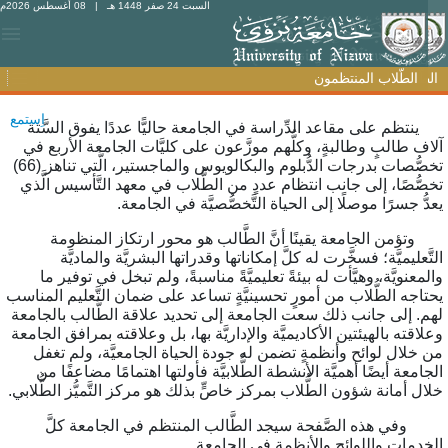
السبت 24 صفر 1448 هـ
| 08 أغسطس 2026م
الطّلاب المنتظمون
الطّلاب المنتظمون
اِستمع
نتظم على مقاعد الدِّراسة في الجامعة حاليًّا عددًا يفوق السَّتة
لاف طالبٍ وطالبةٍ، وكلُّهم موزَّعون على كليَّات الجامعة الأربع في
تخصُّصات بدرجات الدُّبلوم والبكالويوس والماجستير، الَّتي تناهز (66)
خصُّصًا، إلى جانب انتظام عددٍ من الطُّلاب في معهد التَّأسيس الَّذي
عدُّ جسرًا موصلًا إلى الحياة التَّخصُّصيَّة في الجامعة.
تؤمن الجامعة يقينًا أنَّ الطَّالب هو محور ارتكاز المنظومة
لتَّعليميَّة؛ فسخَّرت له كلَّ إمكاناتها وقدراتها البشريَّة والماديَّة
المعنويَّة، وهيَّأت له بيئةً تعليميَّةً مناسبةً، ولم تبخل في توفير ما
حتاجه الطُّلاب من أمورٍ تحسينيَّةٍ تساعد على ضمان التَّعليم المناسب
هم. إلى جانب ذلك سعت الجامعة إلى تحديد علاقة الطَّالب بالجامعة
علاقته بالهيئتين الأكاديميَّة والإداريَّة بها، بل وعلاقته بمرافق الجامعة
ن خلال لوائح وأنظمةٍ تضمن له جودة الحياة الجامعيَّة، ولم تغفل
لجامعة أيضًا أهميَّة الأنشطة الطُّلابيَّة فأولتها اهتمامًا مضاعفًا من
لال أمانة شؤون الطُّلاب بمركز خاصٍّ بذلك هو مركز التَّميُّز الطُّلابي.
في هذه الصَّفحة سيجد الطَّالب المنتظم في الجامعة كلَّ
لخدمات واللوائح والأنظمة في الجامعة.