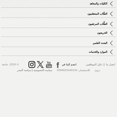
الكليات والمعاهد
الطّلاب المنتظمون
الطُّلاب المرتقبون
الخريجون
البحث العلمي
الموارد والخدمات
تصل بنا
|
دليل الموظفين
انضم الينا في
© 2026, جامعة
نزوى للاستفسار: 0096825446234
سياسة الخصوصية
|
سياسة النشر